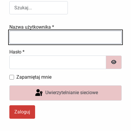
Przeszukuj witrynę Wydziału RR
Nazwa użytkownika
*
Hasło
*
Pokaż h
Zapamiętaj mnie
Uwierzytelnianie sieciowe
Zaloguj