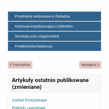
Przedmioty realizowane w Zakładzie
Instytucje współpracujące z Zakładem
Tematyka prac magisterskich
Problematyka badawcza
Poprzednia strona: Zakład Rehabilitacji w Reumatologii i Geriatrii
Następna strona: Z
Poprzednia
Następna
Artykuły ostatnio publikowane
(zmieniane)
Zakład Kinezyterapii
Praktyki zawodowe