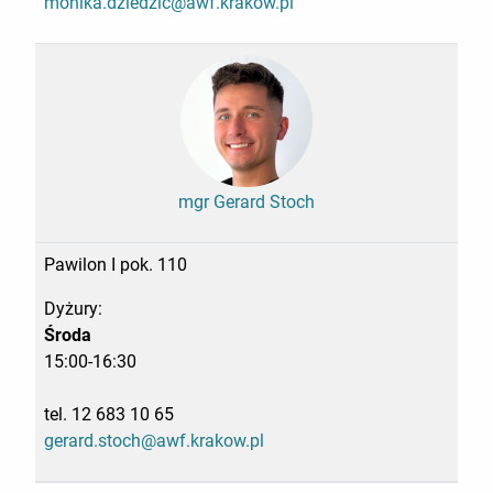
monika.dziedzic@awf.krakow.pl
mgr Gerard Stoch
Pawilon I pok. 110
Dyżury:
Środa
15:00-16:30
tel. 12 683 10 65
gerard.stoch@awf.krakow.pl