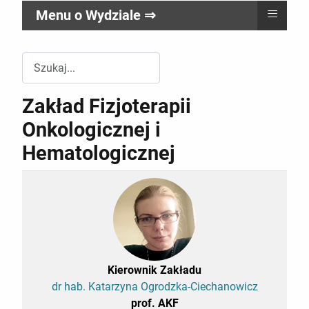
≡
Menu o Wydziale ⇒
Przeszukuj witrynę Wydziału RR
Zakład Fizjoterapii
Onkologicznej i
Hematologicznej
Kierownik Zakładu
dr hab. Katarzyna Ogrodzka-Ciechanowicz
prof. AKF