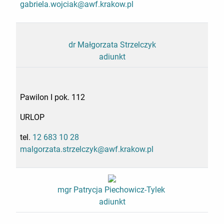
gabriela.wojciak@awf.krakow.pl
dr Małgorzata Strzelczyk
adiunkt
Pawilon I pok. 112
URLOP
tel.
12 683 10 28
malgorzata.strzelczyk@awf.krakow.pl
mgr Patrycja Piechowicz-Tylek
adiunkt