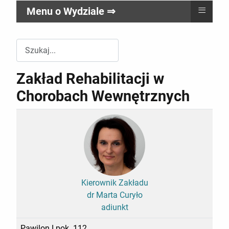
≡
Menu o Wydziale ⇒
Przeszukuj witrynę Wydziału RR
Zakład Rehabilitacji w
Chorobach Wewnętrznych
Kierownik Zakładu
dr Marta Curyło
adiunkt
Pawilon I pok. 112