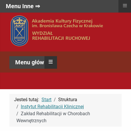
≡
Menu Inne ⇒
≡
Menu główne ⇒
Jesteś tutaj:
Start
Struktura
Instytut Rehabilitacji Klinicznej
Zakład Rehabilitacji w Chorobach
Wewnętrznych