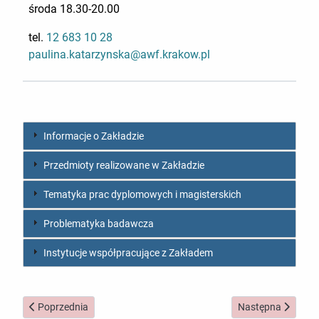
środa 18.30-20.00
tel.
12 683 10 28
paulina.katarzynska@awf.krakow.pl
Informacje o Zakładzie
Przedmioty realizowane w Zakładzie
Tematyka prac dyplomowych i magisterskich
Problematyka badawcza
Instytucje współpracujące z Zakładem
Poprzednia strona: Zakład Rehabilitacji w Chorobach Wieku Roz
Następna strona: In
Poprzednia
Następna