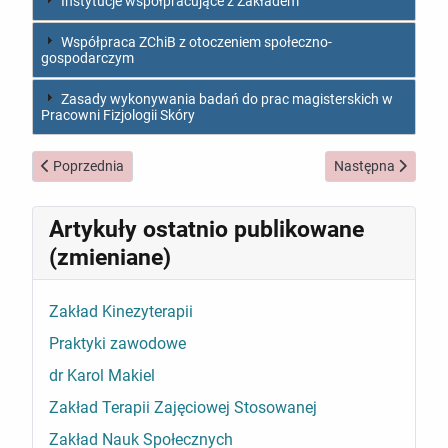
Instytucje współpracujące z Zakładem
Współpraca ZChiB z otoczeniem społeczno-
gospodarczym
Zasady wykonywania badań do prac magisterskich w
Pracowni Fizjologii Skóry
Poprzednia strona: Zakład Anatomii
Następna strona:
Poprzednia
Następna
Artykuły ostatnio publikowane
(zmieniane)
Zakład Kinezyterapii
Praktyki zawodowe
dr Karol Makiel
Zakład Terapii Zajęciowej Stosowanej
Zakład Nauk Społecznych