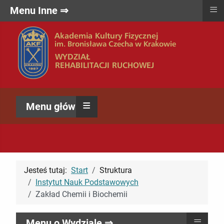
≡
Menu Inne ⇒
≡
Menu główne ⇒
Jesteś tutaj:
Start
Struktura
Instytut Nauk Podstawowych
Zakład Chemii i Biochemii
≡
Menu o Wydziale ⇒