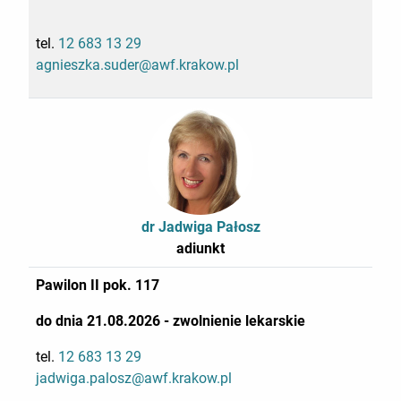
tel.
12 683 13 29
agnieszka.suder@awf.krakow.pl
dr Jadwiga Pałosz
adiunkt
Pawilon II pok. 117
do dnia 21.08.2026 - zwolnienie lekarskie
tel.
12 683 13 29
jadwiga.palosz@awf.krakow.pl