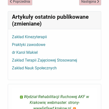
Poprzednia strona: Instytut Nauk Podstawowych
Następna strona: Z
Poprzednia
Następna
Artykuły ostatnio publikowane
(zmieniane)
Zakład Kinezyterapii
Praktyki zawodowe
dr Karol Makiel
Zakład Terapii Zajęciowej Stosowanej
Zakład Nauk Społecznych
Wydział Rehabilitacji Ruchowej AKF w
Krakowie; webmaster: strony-
www[at]awf.krakow.pl