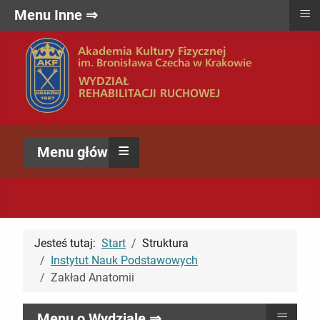
≡
Menu Inne ⇒
≡
Menu główne ⇒
Jesteś tutaj:
Start
Struktura
Instytut Nauk Podstawowych
Zakład Anatomii
≡
Menu o Wydziale ⇒