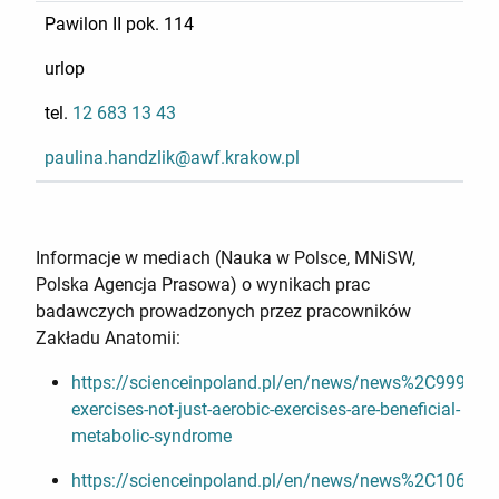
Pawilon II pok. 114
urlop
tel.
12 683 13 43
paulina.handzlik@awf.krakow.pl
Informacje w mediach (Nauka w Polsce, MNiSW,
Polska Agencja Prasowa) o wynikach prac
badawczych prowadzonych przez pracowników
Zakładu Anatomii:
https://scienceinpoland.pl/en/news/news%2C99904%
exercises-not-just-aerobic-exercises-are-beneficial-
metabolic-syndrome
https://scienceinpoland.pl/en/news/news%2C106214