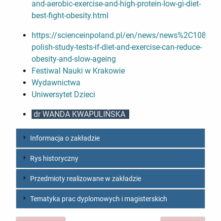
and-aerobic-exercise-and-high-protein-low-gi-diet-
best-fight-obesity.html
https://scienceinpoland.pl/en/news/news%2C10870
polish-study-tests-if-diet-and-exercise-can-reduce-
obesity-and-slow-ageing
Festiwal Nauki w Krakowie
Wydawnictwa
Uniwersytet Dzieci
dr WANDA KWAPULIŃSKA
Informacja o zakładzie
Rys historyczny
Przedmioty realizowane w zakładzie
Tematyka prac dyplomowych i magisterskich