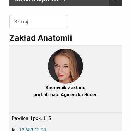
Przeszukuj witrynę Wydziału RR
Zakład Anatomii
Kierownik Zakładu
prof. dr hab. Agnieszka Suder
Pawilon II pok. 115
tel.
12 683 13 29