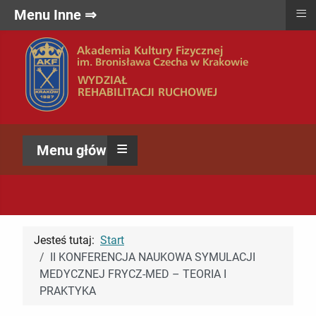
≡
Menu Inne ⇒
≡
Menu główne ⇒
Jesteś tutaj:
Start
II KONFERENCJA NAUKOWA SYMULACJI
MEDYCZNEJ FRYCZ-MED – TEORIA I
PRAKTYKA