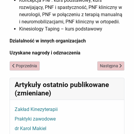
Koncepcja PNF: kurs podstawowy, kurs
rozwijający, PNF i spastyczność, PNF kliniczny w
neurologii, PNF w połączeniu z terapią manualną
i neuromobilizacjami, PNF kliniczny w ortopedii.
Kinesiology Taping – kurs podstawowy
Działalność w innych organizacjach
Uzyskane nagrody i odznaczenia
Poprzednia strona: dr Agnieszka Smrokowska-Reichmann
Następna strona: 
Poprzednia
Następna
Artykuły ostatnio publikowane
(zmieniane)
Zakład Kinezyterapii
Praktyki zawodowe
dr Karol Makiel