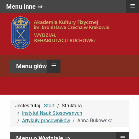
≡
Menu Inne ⇒
≡
Menu główne ⇒
Jesteś tutaj:
Start
Struktura
Instytut Nauk Stosowanych
Artykuły pracowników
Anna Bukowska
≡
Menu o Wydziale ⇒