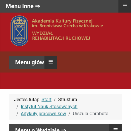
≡
Menu Inne ⇒
≡
Menu główne ⇒
Jesteś tutaj:
Start
Struktura
Instytut Nauk Stosowanych
Artykuły pracowników
Urszula Chrabota
≡
Menu o Wydziale ⇒