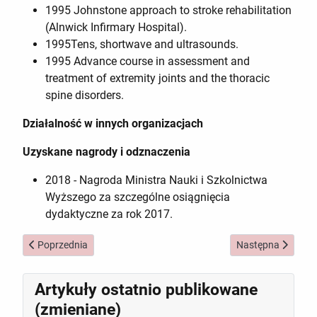
1995 Johnstone approach to stroke rehabilitation
(Alnwick Infirmary Hospital).
1995Tens, shortwave and ultrasounds.
1995 Advance course in assessment and
treatment of extremity joints and the thoracic
spine disorders.
Działalność w innych organizacjach
Uzyskane nagrody i odznaczenia
2018 - Nagroda Ministra Nauki i Szkolnictwa
Wyższego za szczególne osiągnięcia
dydaktyczne za rok 2017.
Poprzednia strona: dr Aleksandra Kulis
Następna strona: 
Poprzednia
Następna
Artykuły ostatnio publikowane
(zmieniane)