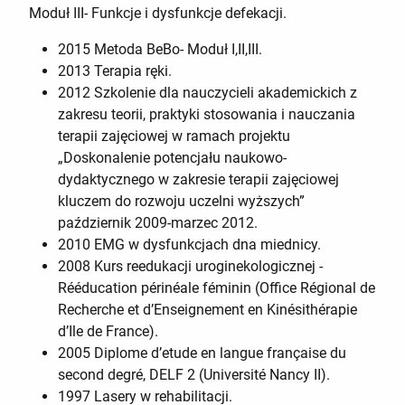
Moduł III- Funkcje i dysfunkcje defekacji.
2015 Metoda BeBo- Moduł I,II,III.
2013 Terapia ręki.
2012 Szkolenie dla nauczycieli akademickich z
zakresu teorii, praktyki stosowania i nauczania
terapii zajęciowej w ramach projektu
„Doskonalenie potencjału naukowo-
dydaktycznego w zakresie terapii zajęciowej
kluczem do rozwoju uczelni wyższych”
październik 2009-marzec 2012.
2010 EMG w dysfunkcjach dna miednicy.
2008 Kurs reedukacji uroginekologicznej -
Rééducation périnéale féminin (Office Régional de
Recherche et d’Enseignement en Kinésithérapie
d’Ile de France).
2005 Diplome d’etude en langue française du
second degré, DELF 2 (Université Nancy II).
1997 Lasery w rehabilitacji.