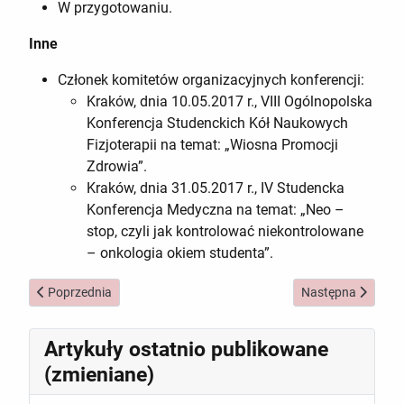
W przygotowaniu.
Inne
Członek komitetów organizacyjnych konferencji:
Kraków, dnia 10.05.2017 r., VIII Ogólnopolska
Konferencja Studenckich Kół Naukowych
Fizjoterapii na temat: „Wiosna Promocji
Zdrowia”.
Kraków, dnia 31.05.2017 r., IV Studencka
Konferencja Medyczna na temat: „Neo –
stop, czyli jak kontrolować niekontrolowane
– onkologia okiem studenta”.
Poprzednia strona: mgr Mateusz Borkowski
Następna strona: 
Poprzednia
Następna
Artykuły ostatnio publikowane
(zmieniane)