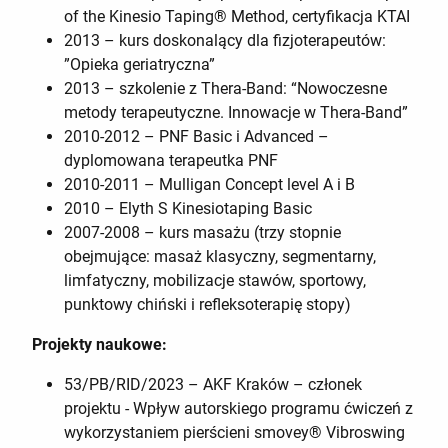
of the Kinesio Taping® Method, certyfikacja KTAI
2013 – kurs doskonalący dla fizjoterapeutów:
”Opieka geriatryczna”
2013 – szkolenie z Thera-Band: “Nowoczesne
metody terapeutyczne. Innowacje w Thera-Band”
2010-2012 – PNF Basic i Advanced –
dyplomowana terapeutka PNF
2010-2011 – Mulligan Concept level A i B
2010 – Elyth S Kinesiotaping Basic
2007-2008 – kurs masażu (trzy stopnie
obejmujące: masaż klasyczny, segmentarny,
limfatyczny, mobilizacje stawów, sportowy,
punktowy chiński i refleksoterapię stopy)
Projekty naukowe:
53/PB/RID/2023 – AKF Kraków – członek
projektu - Wpływ autorskiego programu ćwiczeń z
wykorzystaniem pierścieni smovey® Vibroswing