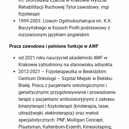
im. Bronisława Czecha w Krakowie Wydział
Rehabilitacji Ruchowej Tytuł zawodowy: mgr
fizjoterapii
1999-2003: Liceum Ogólnokształcące im. K.K.
Baczyńskiego w Kozach Profil podstawowy z
rozszerzonym językiem angielskim
Praca zawodowa i pełnione funkcje
w AWF
od 2021 roku nauczyciel akademicki AWF w
Krakowie zatrudniony na stanowisku adiunkta.
2012-2021 – Fizjoterapeutka w Beskidzkim
Centrum Onkologii – Szpital Miejski w Bielsku-
Białej. Praca z pacjentami onkologicznymi i
geriatrycznymi; przygotowywanie i prowadzenie
terapii z pacjentami ambulatoryjnymi z zakresu
kinezyterapii i fizykoterapii (krioterapia, laser,
ultradźwięki, elektroterapia) oraz metod
specjalistycznych: PNF, Mulligan Concept,
Plaatsman, Kaltenborn-Evjenth, Kinesiotaping,