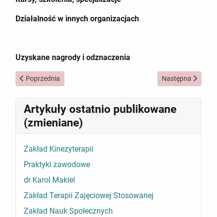
Działalność w innych organizacjach
Uzyskane nagrody i odznaczenia
Poprzednia strona: dr Anna Pawlikowska
Następna strona: 
Poprzednia
Następna
Artykuły ostatnio publikowane
(zmieniane)
Zakład Kinezyterapii
Praktyki zawodowe
dr Karol Makiel
Zakład Terapii Zajęciowej Stosowanej
Zakład Nauk Społecznych