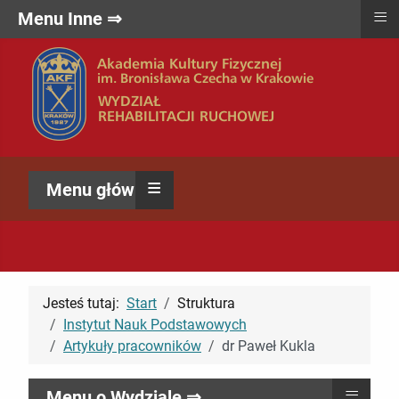
≡
Menu Inne ⇒
≡
Menu główne ⇒
Jesteś tutaj:
Start
Struktura
Instytut Nauk Podstawowych
Artykuły pracowników
dr Paweł Kukla
≡
Menu o Wydziale ⇒