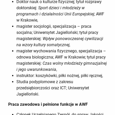
Doktor nauk o kulturze fizycznej; tytuł rozprawy
doktorskiej:
Sport dzieci i młodzieży w
programach i działalności Unii Europejskiej
; AWF
w Krakowie,
magister socjologii, specjalizacja – praca
socjalna; Uniwersytet Jagielloński; tytuł pracy
magisterskiej:
Wpływ ponowoczesnej cywilizacji
na wzory kultury somatycznej,
magister wychowania fizycznego, specjalizacja –
odnowa biologiczna; AWF w Krakowie; tytuł pracy
magisterskiej:
Czas wolny młodzieży gimnazjalnej
i jego uwarunkowania
,
instruktor: koszykówki, piłki nożnej, piłki ręcznej,
Studia podyplomowe z zakresu
przedsiębiorczości oraz ICT; Uniwersytet
Jagielloński.
Praca zawodowa i pełnione funkcje
w AWF
Członek Uczelnianego Zespół do spraw Jakości