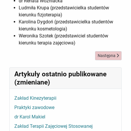
dr Renata Woźniacka
Ludmiła Krupa (przedstawicielka studentów
kierunku fizjoterapia)
Karolina Dygdoń (przedstawicielka studentów
kierunku kosmetologia)
Weronika Szotek (przedstawiciel studentów
kierunku terapia zajęciowa)
Następna strona: 
Następna
Artykuły ostatnio publikowane
(zmieniane)
Zakład Kinezyterapii
Praktyki zawodowe
dr Karol Makiel
Zakład Terapii Zajęciowej Stosowanej