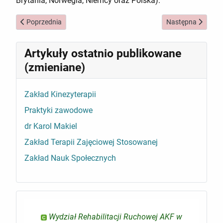
Brytania, Norwegia, Niemcy oraz Polska).
Poprzednia strona: Zwycięska drużyna AWF
Następna strona:
Poprzednia
Następna
Artykuły ostatnio publikowane
(zmieniane)
Zakład Kinezyterapii
Praktyki zawodowe
dr Karol Makiel
Zakład Terapii Zajęciowej Stosowanej
Zakład Nauk Społecznych
Wydział Rehabilitacji Ruchowej AKF w