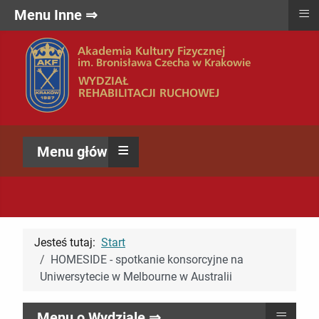
≡
Menu Inne ⇒
≡
Menu główne ⇒
Jesteś tutaj:
Start
HOMESIDE - spotkanie konsorcyjne na
Uniwersytecie w Melbourne w Australii
≡
Menu o Wydziale ⇒