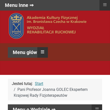
≡
Menu Inne ⇒
≡
Menu główne ⇒
Jesteś tutaj:
Start
Pani Profesor Joanna GOLEC Ekspertem
Krajowej Rady Fizjoterapeutów
≡
Menu o Wydziale ⇒