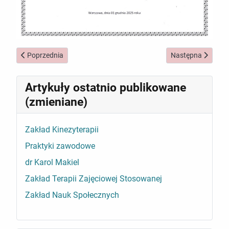
Poprzednia strona: Projekt Mov-e oceniony bardzo wysoko przez
Następna strona: 
Poprzednia
Następna
Artykuły ostatnio publikowane
(zmieniane)
Zakład Kinezyterapii
Praktyki zawodowe
dr Karol Makiel
Zakład Terapii Zajęciowej Stosowanej
Zakład Nauk Społecznych