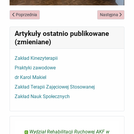
Poprzednia strona: Dr Sylwia Mętel została stypendystką progra
Następna strona: 
Poprzednia
Następna
Artykuły ostatnio publikowane
(zmieniane)
Zakład Kinezyterapii
Praktyki zawodowe
dr Karol Makiel
Zakład Terapii Zajęciowej Stosowanej
Zakład Nauk Społecznych
Wydział Rehabilitacji Ruchowej AKF w