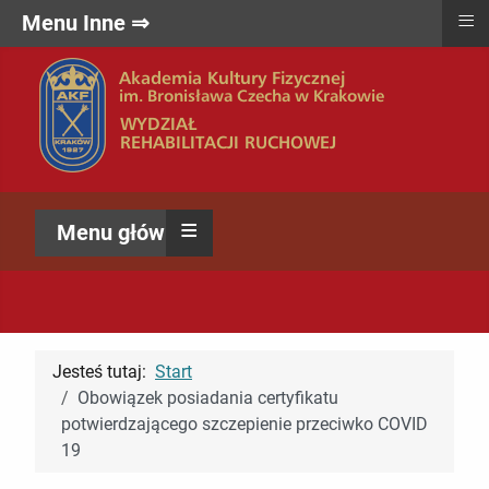
≡
Menu Inne ⇒
≡
Menu główne ⇒
Jesteś tutaj:
Start
Obowiązek posiadania certyfikatu
potwierdzającego szczepienie przeciwko COVID
19