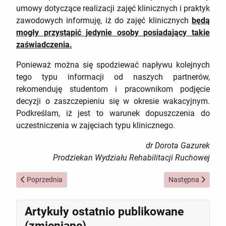
umowy dotyczące realizacji zajęć klinicznych i praktyk
zawodowych informuję, iż do zajęć klinicznych
będą
mogły przystąpić jedynie osoby posiadający takie
zaświadczenia.
Ponieważ można się spodziewać napływu kolejnych
tego typu informacji od naszych partnerów,
rekomenduję studentom i pracownikom podjęcie
decyzji o zaszczepieniu się w okresie wakacyjnym.
Podkreślam, iż jest to warunek dopuszczenia do
uczestniczenia w zajęciach typu klinicznego.
dr Dorota Gazurek
Prodziekan Wydziału Rehabilitacji Ruchowej
Poprzednia strona: Certyfikat potwierdzający zaszczepienie prz
Następna strona: 
Poprzednia
Następna
Artykuły ostatnio publikowane
(zmieniane)